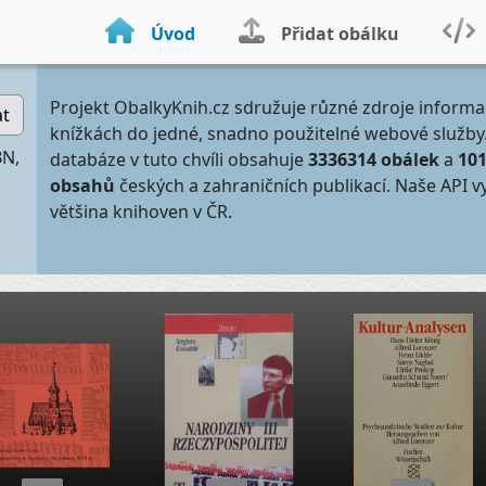
Úvod
Přidat obálku
Projekt ObalkyKnih.cz sdružuje různé zdroje informa
at
knížkách do jedné, snadno použitelné webové služby
BN,
databáze v tuto chvíli obsahuje
3336314 obálek
a
10
obsahů
českých a zahraničních publikací. Naše API v
většina knihoven v ČR.