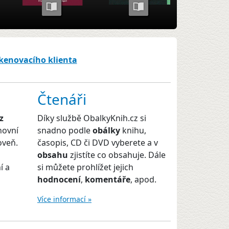
skenovacího klienta
Čtenáři
z
Díky službě ObalkyKnih.cz si
hovní
snadno podle
obálky
knihu,
oveň.
časopis, CD či DVD vyberete a v
obsahu
zjistíte co obsahuje. Dále
í a
si můžete prohlížet jejich
hodnocení
,
komentáře
, apod.
Více informací »