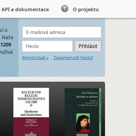
API a dokumentace
O projektu
E-mailová adresa
cí o
. Naše
Heslo
11209
Přihlásit
yužívá
Registrovat »
Zapomenuté heslo?