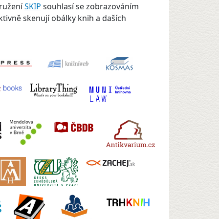
družení
SKIP
souhlasí se zobrazováním
ktivně skenují obálky knih a daších