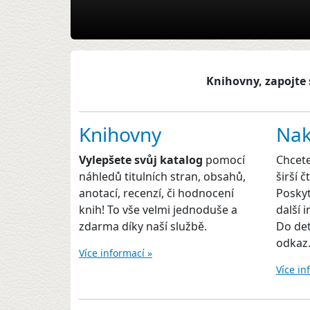
Knihovny, zapojte 
Knihovny
Nak
Vylepšete svůj katalog
pomocí
Chcet
náhledů titulních stran, obsahů,
širší 
anotací, recenzí, či hodnocení
Poskyt
knih! To vše velmi jednoduše a
další 
zdarma díky naší službě.
Do det
odkaz
Více informací »
Více in