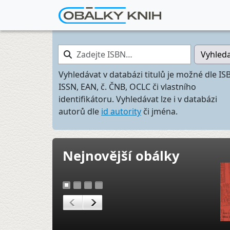
Zadejte ISBN…
Vyhled
Vyhledávat v databázi titulů je možné dle IS
ISSN, EAN, č. ČNB, OCLC či vlastního
identifikátoru. Vyhledávat lze i v databázi
autorů dle
id autority
či jména.
Nejnovější obálky
1
2
3
4
<
>