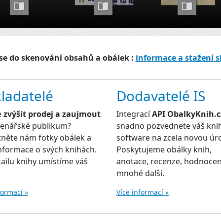
se do skenování obsahů a obálek :
informace a stažení 
ladatelé
Dodavatelé IS
e
zvýšit prodej a zaujmout
Integrací
API ObalkyKnih.c
čtenářské publikum?
snadno pozvednete váš kni
něte nám fotky obálek a
software na zcela novou úr
informace o svých knihách.
Poskytujeme obálky knih,
ailu knihy umístíme váš
anotace, recenze, hodnocen
.
mnohé další.
formací »
Více informací »