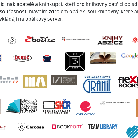
cí nakladatelé a knihkupci, kteří pro knihovny patřící do s
V současnosti hlavním zdrojem obálek jsou knihovny, které a
kládájí na obálkový server.