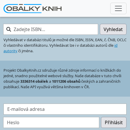
Zadejte ISBN…
Vyhledat
Vyhledávat v databázi titulů je možné dle ISBN, ISSN, EAN, č. ČNB, OCLC
či vlastního identifikátoru. Vyhledávat lze i v databázi autorů dle
id
autority
či jména.
Projekt ObalkyKnih.cz sdružuje různé zdroje informací o knížkách do
jedné, snadno použitelné webové služby. Naše databáze v tuto chvíli
obsahuje
3336314 obálek
a
1011206 obsahů
českých a zahraničních
publikací. Naše API využívá většina knihoven v ČR.
E-mailová adresa
Heslo
Přihlásit