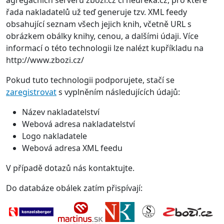
agregačních serverů zboží.cz či heuréka.cz, pro které
řada nakladatelů už teď generuje tzv. XML feedy
obsahující seznam všech jejich knih, včetně URL s
obrázkem obálky knihy, cenou, a dalšími údaji. Více
informací o této technologii lze nalézt kupříkladu na
http://www.zbozi.cz/
Pokud tuto technologii podporujete, stačí se
zaregistrovat
s vyplněním následujících údajů:
Název nakladatelství
Webová adresa nakladatelství
Logo nakladatele
Webová adresa XML feedu
V případě dotazů nás kontaktujte.
Do databáze obálek zatím přispívají: