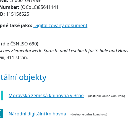
CNB:
cnb001047489
 Number:
(OCoLC)85641141
ID:
115156525
pné také jako:
Digitalizovaný dokument
(dle ČSN ISO 690):
ches Elementarwerk: Sprach- und Lesebuch für Schule und Hau
iii, 311 stran.
itální objekty
Moravská zemská knihovna v Brně
(dostupné online komukoliv)
Národní digitální knihovna
(dostupné online komukoliv)