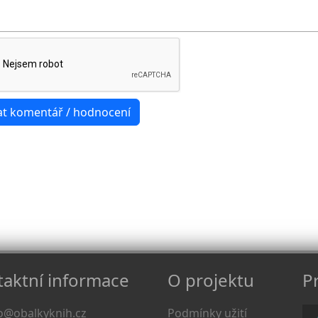
aktní informace
O projektu
Pr
o@obalkyknih.cz
Podmínky užití