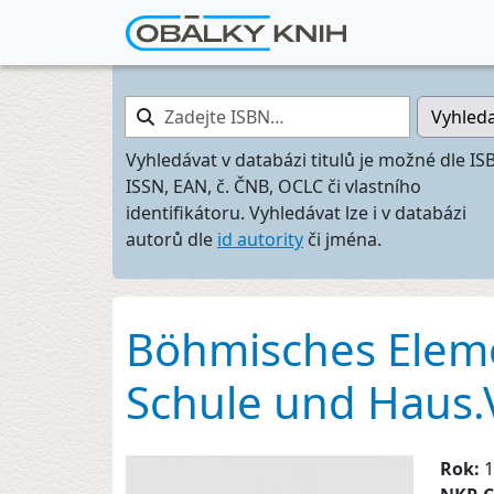
Zadejte ISBN…
Vyhled
Vyhledávat v databázi titulů je možné dle IS
ISSN, EAN, č. ČNB, OCLC či vlastního
identifikátoru. Vyhledávat lze i v databázi
autorů dle
id autority
či jména.
Böhmisches Eleme
Schule und Haus.
Rok:
1