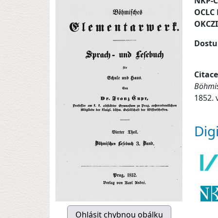
NKP-
OCLC
OKCZ
Dostu
Citace
Böhmis
1852. v
Dig