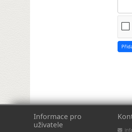
Informace pro
Kont
uživatele
inf