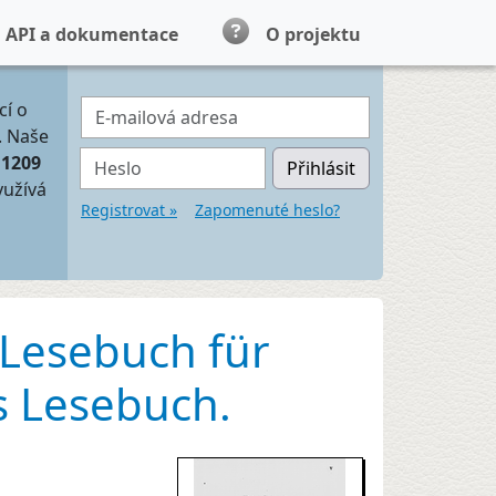
API a dokumentace
O projektu
E-mailová adresa
cí o
. Naše
Heslo
11209
Přihlásit
yužívá
Registrovat »
Zapomenuté heslo?
Lesebuch für
s Lesebuch.