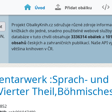
Úvod
Přidat obálku
Projekt ObalkyKnih.cz sdružuje různé zdroje informa
at
knížkách do jedné, snadno použitelné webové služby
BN,
databáze v tuto chvíli obsahuje
3336314 obálek
a
10
obsahů
českých a zahraničních publikací. Naše API v
většina knihoven v ČR.
ntarwerk :Sprach- und 
Vierter Theil,Böhmische
852