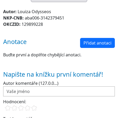
Autor:
Louiza Odysseos
NKP-CNB:
aba006-3142379451
OKCZID:
129899228
Anotace
Přidat anotaci
Buďte první a doplňte chybějící anotaci.
Napište na knížku první komentář!
Autor komentáře (127.0.0...)
Hodnocení: