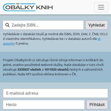
Zadejte ISBN…
Vyhledat
Vyhledávat v databázi titulů je možné dle ISBN, ISSN, EAN, č. ČNB, OCLC
či vlastního identifikátoru. Vyhledávat lze i v databázi autorů dle
id
autority
či jména.
Projekt ObalkyKnih.cz sdružuje různé zdroje informací o knížkách do
jedné, snadno použitelné webové služby. Naše databáze v tuto chvíli
obsahuje
3335937 obálek
a
1011033 obsahů
českých a zahraničních
publikací. Naše API využívá většina knihoven v ČR.
E-mailová adresa
Heslo
Přihlásit