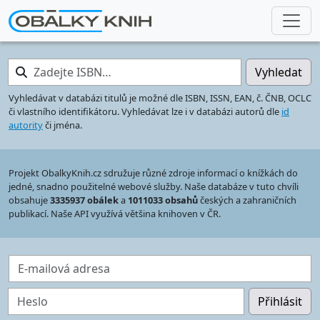
Zadejte ISBN…
Vyhledat
Vyhledávat v databázi titulů je možné dle ISBN, ISSN, EAN, č. ČNB, OCLC
či vlastního identifikátoru. Vyhledávat lze i v databázi autorů dle
id
autority
či jména.
Projekt ObalkyKnih.cz sdružuje různé zdroje informací o knížkách do
jedné, snadno použitelné webové služby. Naše databáze v tuto chvíli
obsahuje
3335937 obálek
a
1011033 obsahů
českých a zahraničních
publikací. Naše API využívá většina knihoven v ČR.
E-mailová adresa
Heslo
Přihlásit