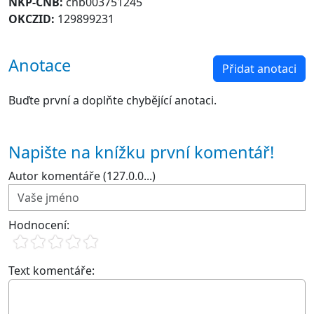
NKP-CNB:
cnb003751245
OKCZID:
129899231
Anotace
Přidat anotaci
Buďte první a doplňte chybějící anotaci.
Napište na knížku první komentář!
Autor komentáře (127.0.0...)
Hodnocení:
Text komentáře: