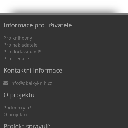
Informace pro uživatele
Pro knihovny
Pro nakladatele
Pro dodavatele IS
Pro čtenáře
Kontaktní informace
info@obalkyknih.cz
O projektu
Podmínky užití
O projektu
Projekt spravují: