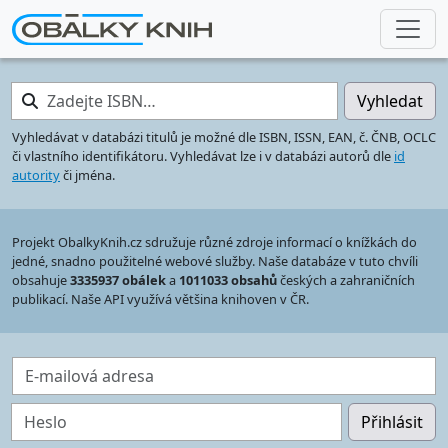
Zadejte ISBN…
Vyhledat
Vyhledávat v databázi titulů je možné dle ISBN, ISSN, EAN, č. ČNB, OCLC
či vlastního identifikátoru. Vyhledávat lze i v databázi autorů dle
id
autority
či jména.
Projekt ObalkyKnih.cz sdružuje různé zdroje informací o knížkách do
jedné, snadno použitelné webové služby. Naše databáze v tuto chvíli
obsahuje
3335937 obálek
a
1011033 obsahů
českých a zahraničních
publikací. Naše API využívá většina knihoven v ČR.
E-mailová adresa
Heslo
Přihlásit