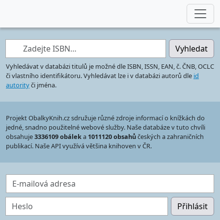
Zadejte ISBN…
Vyhledat
Vyhledávat v databázi titulů je možné dle ISBN, ISSN, EAN, č. ČNB, OCLC
či vlastního identifikátoru. Vyhledávat lze i v databázi autorů dle
id
autority
či jména.
Projekt ObalkyKnih.cz sdružuje různé zdroje informací o knížkách do
jedné, snadno použitelné webové služby. Naše databáze v tuto chvíli
obsahuje
3336109 obálek
a
1011120 obsahů
českých a zahraničních
publikací. Naše API využívá většina knihoven v ČR.
E-mailová adresa
Heslo
Přihlásit