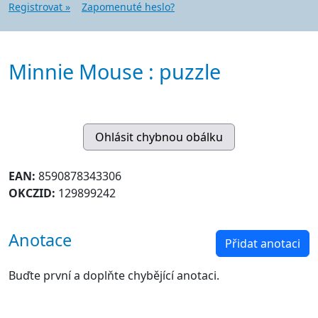
Registrovat »
Zapomenuté heslo?
Minnie Mouse : puzzle
EAN:
8590878343306
OKCZID:
129899242
Anotace
Přidat anotaci
Buďte první a doplňte chybějící anotaci.