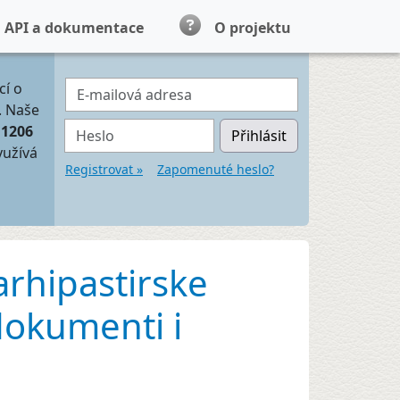
API a dokumentace
O projektu
E-mailová adresa
cí o
. Naše
Heslo
11206
Přihlásit
yužívá
Registrovat »
Zapomenuté heslo?
rhipastirske
dokumenti i