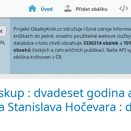
Úvod
Přidat obálku
Projekt ObalkyKnih.cz sdružuje různé zdroje informa
at
knížkách do jedné, snadno použitelné webové služby
BN,
databáze v tuto chvíli obsahuje
3336314 obálek
a
10
obsahů
českých a zahraničních publikací. Naše API v
většina knihoven v ČR.
kup : dvadeset godina a
 Stanislava Hočevara : 