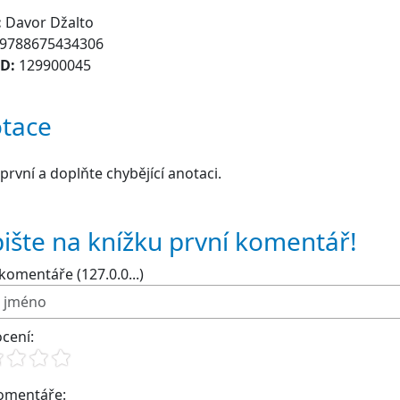
:
Davor Džalto
9788675434306
ID:
129900045
tace
první a doplňte chybějící anotaci.
ište na knížku první komentář!
komentáře (127.0.0...)
cení:
komentáře: