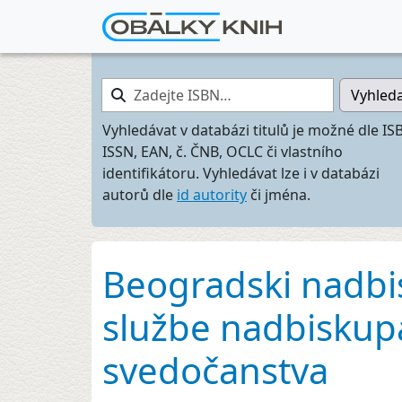
Zadejte ISBN…
Vyhled
Vyhledávat v databázi titulů je možné dle IS
ISSN, EAN, č. ČNB, OCLC či vlastního
identifikátoru. Vyhledávat lze i v databázi
autorů dle
id autority
či jména.
Beogradski nadbis
službe nadbiskupa
svedočanstva