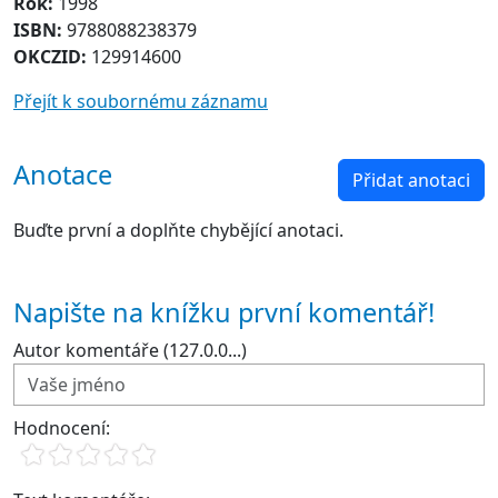
Rok:
1998
ISBN:
9788088238379
OKCZID:
129914600
Přejít k soubornému záznamu
Anotace
Přidat anotaci
Buďte první a doplňte chybějící anotaci.
Napište na knížku první komentář!
Autor komentáře (127.0.0...)
Hodnocení: