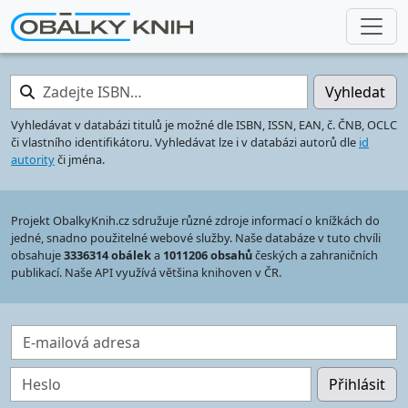
Zadejte ISBN…
Vyhledat
Vyhledávat v databázi titulů je možné dle ISBN, ISSN, EAN, č. ČNB, OCLC
či vlastního identifikátoru. Vyhledávat lze i v databázi autorů dle
id
autority
či jména.
Projekt ObalkyKnih.cz sdružuje různé zdroje informací o knížkách do
jedné, snadno použitelné webové služby. Naše databáze v tuto chvíli
obsahuje
3336314 obálek
a
1011206 obsahů
českých a zahraničních
publikací. Naše API využívá většina knihoven v ČR.
E-mailová adresa
Heslo
Přihlásit