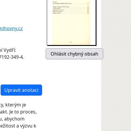
nihovny.cz
í Vydří:
7192-349-4.
Upravit anotaci
y, kterým je
kt. Je to proces,
mu, abychom
ežitost a výzvu k