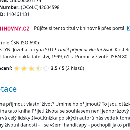
CNB:
cnb000661174
 Number:
(OCoLC)42604598
ID:
110461131
Půjčte si tento titul v knihovně přes portál
K
(dle ČSN ISO 690):
TYN, Józef a Lucyna SŁUP.
Umět přijmout vlastní život.
Kosteln
itánské nakladatelství, 1999, 61 s. Pomoc v životě. ISBN 80-
cení:
3.5 / 5
(2 hlasů)
tace
 přijmout vlastní život? Umíme ho přijmout? To jsou otázk
na tato kniha.Přijetí života se souhlasem není jednorázový a
trvá celý lidský život.Knížka polských autorů nás vede k to
y životní danosti – i se všemi handicapy – pochopili jako příl