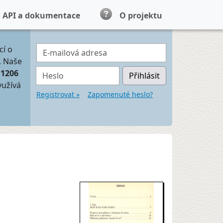
API a dokumentace
O projektu
E-mailová adresa
cí o
. Naše
Heslo
11206
Přihlásit
yužívá
Registrovat »
Zapomenuté heslo?