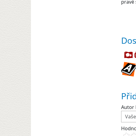
pravé 
Dos
Při
Autor 
Hodno