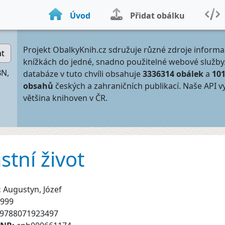
Úvod
Přidat obálku
Projekt ObalkyKnih.cz sdružuje různé zdroje informa
at
knížkách do jedné, snadno použitelné webové služby
BN,
databáze v tuto chvíli obsahuje
3336314 obálek
a
10
obsahů
českých a zahraničních publikací. Naše API v
většina knihoven v ČR.
stní život
:
Augustyn, Józef
999
9788071923497