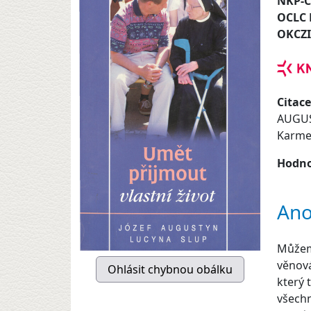
NKP-
OCLC
OKCZ
Citace
AUGUS
Karmel
Hodno
Ano
Můžeme
věnová
který 
všechn