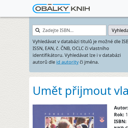
Zadejte ISBN…
Vyhled
Vyhledávat v databázi titulů je možné dle IS
ISSN, EAN, č. ČNB, OCLC či vlastního
identifikátoru. Vyhledávat lze i v databázi
autorů dle
id autority
či jména.
Umět přijmout vla
Autor
Rok:
1
ISBN: