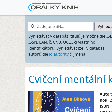
Zadejte ISBN…
Vyhled
Vyhledávat v databázi titulů je možné dle IS
ISSN, EAN, č. ČNB, OCLC či vlastního
identifikátoru. Vyhledávat lze i v databázi
autorů dle
id autority
či jména.
Cvičení mentální 
Autor
Rok:
2
ISBN: