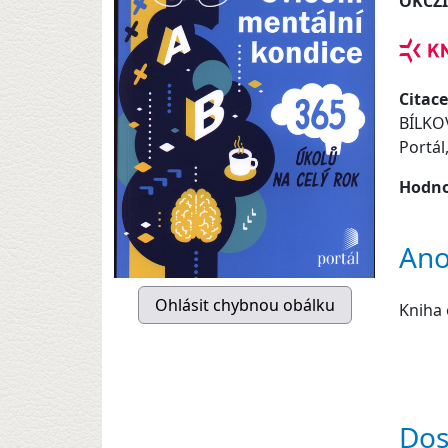
OKCZ
Citace
BÍLKOV
Portál
Hodno
Ano
Kniha 
Dos