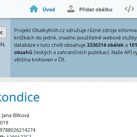
Úvod
Přidat obálku
Projekt ObalkyKnih.cz sdružuje různé zdroje informa
at
knížkách do jedné, snadno použitelné webové služby
BN,
databáze v tuto chvíli obsahuje
3336314 obálek
a
10
obsahů
českých a zahraničních publikací. Naše API v
většina knihoven v ČR.
kondice
:
Jana Bílková
019
9788026214274