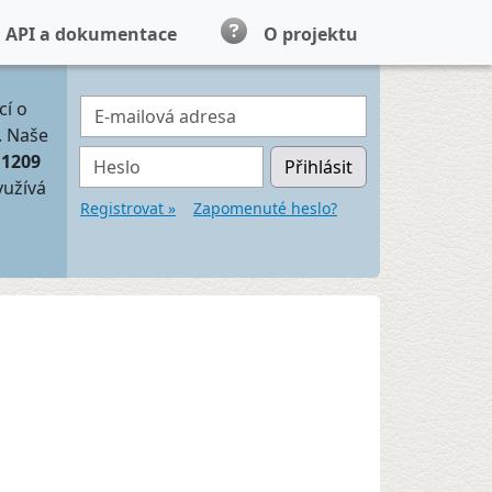
API a dokumentace
O projektu
E-mailová adresa
cí o
. Naše
Heslo
11209
Přihlásit
yužívá
Registrovat »
Zapomenuté heslo?