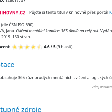
ID:
128017757
Půjčte si tento titul v knihovně přes portál
K
(dle ČSN ISO 690):
Á, Jana.
Cvičení mentální kondice: 365 úkolů na celý rok.
Vydání
, 2019. 150 stran.
cení:
4.6 / 5
(9 hlasů)
tace
obsahuje 365 různorodých mentálních cvičení a logických ú
Zdroj anotace
tupné zdroje