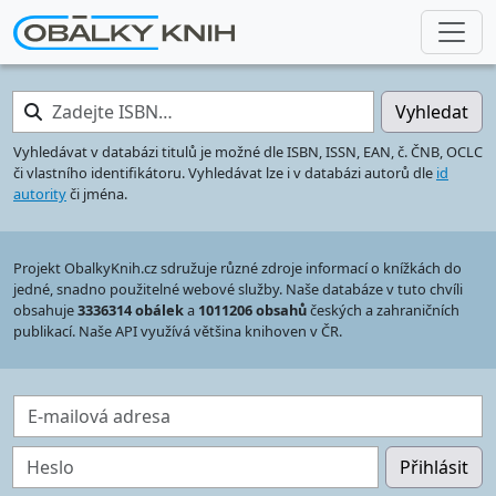
Zadejte ISBN…
Vyhledat
Vyhledávat v databázi titulů je možné dle ISBN, ISSN, EAN, č. ČNB, OCLC
či vlastního identifikátoru. Vyhledávat lze i v databázi autorů dle
id
autority
či jména.
Projekt ObalkyKnih.cz sdružuje různé zdroje informací o knížkách do
jedné, snadno použitelné webové služby. Naše databáze v tuto chvíli
obsahuje
3336314 obálek
a
1011206 obsahů
českých a zahraničních
publikací. Naše API využívá většina knihoven v ČR.
E-mailová adresa
Heslo
Přihlásit