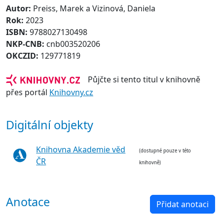
Autor:
Preiss, Marek a Vizinová, Daniela
Rok:
2023
ISBN:
9788027130498
NKP-CNB:
cnb003520206
OKCZID:
129771819
Půjčte si tento titul v knihovně
přes portál
Knihovny.cz
Digitální objekty
Knihovna Akademie věd
(dostupné pouze v této
ČR
knihovně)
Anotace
Přidat anotaci